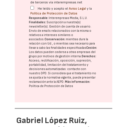
de terceros vía interempresas.net
He leído y acepto el
Aviso Legal
y la
Política de Protección de Datos
Responsable:
Interempresas Media, S.L.U.
Finalidades:
Suscripción a nuestra(s)
newsletter(s). Gestión de cuenta de usuario.
Envío de emails relacionados con la misma o
relativos a intereses similares o
asociados.
Conservación:
mientras dure la
relación con Ud., o mientras sea necesario para
llevar a cabo las finalidades especificadas
Cesión:
Los datos pueden cederse a otras
empresas del
grupo
por motivos de gestión interna.
Derechos:
Acceso, rectificación, oposición, supresión,
portabilidad, limitación del tratatamiento y
decisiones automatizadas:
contacte con
nuestro DPD
. Si considera que el tratamiento no
se ajusta a la normativa vigente, puede presentar
reclamación ante la
AEPD
.
Más información:
Política de Protección de Datos
Gabriel López Ruiz,