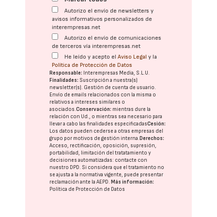
Autorizo el envío de newsletters y
avisos informativos personalizados de
interempresas.net
Autorizo el envío de comunicaciones
de terceros vía interempresas.net
He leído y acepto el
Aviso Legal
y la
Política de Protección de Datos
Responsable:
Interempresas Media, S.L.U.
Finalidades:
Suscripción a nuestra(s)
newsletter(s). Gestión de cuenta de usuario.
Envío de emails relacionados con la misma o
relativos a intereses similares o
asociados.
Conservación:
mientras dure la
relación con Ud., o mientras sea necesario para
llevar a cabo las finalidades especificadas
Cesión:
Los datos pueden cederse a otras
empresas del
grupo
por motivos de gestión interna.
Derechos:
Acceso, rectificación, oposición, supresión,
portabilidad, limitación del tratatamiento y
decisiones automatizadas:
contacte con
nuestro DPD
. Si considera que el tratamiento no
se ajusta a la normativa vigente, puede presentar
reclamación ante la
AEPD
.
Más información:
Política de Protección de Datos