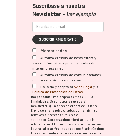
Suscríbase a nuestra
Newsletter -
Ver ejemplo
SUSCRIBIRME GRATIS
Marcar todos
Autorizo el envío de newsletters y
avisos informativos personalizados de
interempresas.net
Autorizo el envío de comunicaciones
de terceros vía interempresas.net
He leído y acepto el
Aviso Legal
y la
Política de Protección de Datos
Responsable:
Interempresas Media, S.L.U.
Finalidades:
Suscripción a nuestra(s)
newsletter(s). Gestión de cuenta de usuario.
Envío de emails relacionados con la misma o
relativos a intereses similares o
asociados.
Conservación:
mientras dure la
relación con Ud., o mientras sea necesario para
llevar a cabo las finalidades especificadas
Cesión:
Los datos pueden cederse a otras
empresas del