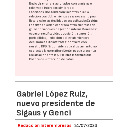
Envío de emails relacionados con la misma o
relativos a intereses similares o
asociados.
Conservación:
mientras dure la
relación con Ud., o mientras sea necesario para
llevar a cabo las finalidades especificadas
Cesión:
Los datos pueden cederse a otras
empresas del
grupo
por motivos de gestión interna.
Derechos:
Acceso, rectificación, oposición, supresión,
portabilidad, limitación del tratatamiento y
decisiones automatizadas:
contacte con
nuestro DPD
. Si considera que el tratamiento no
se ajusta a la normativa vigente, puede presentar
reclamación ante la
AEPD
.
Más información:
Política de Protección de Datos
Gabriel López Ruiz,
nuevo presidente de
Sigaus y Genci
Redacción Interempresas
31/07/2026