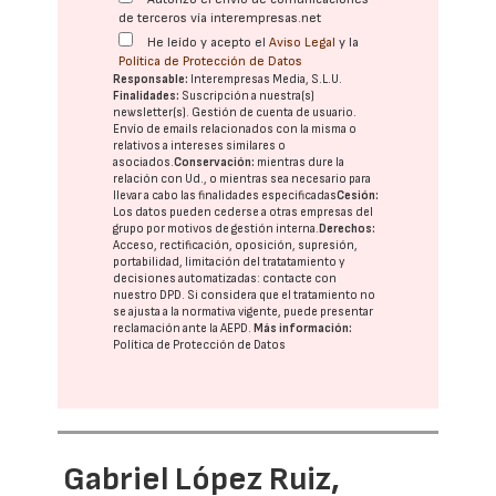
de terceros vía interempresas.net
He leído y acepto el
Aviso Legal
y la
Política de Protección de Datos
Responsable:
Interempresas Media, S.L.U.
Finalidades:
Suscripción a nuestra(s)
newsletter(s). Gestión de cuenta de usuario.
Envío de emails relacionados con la misma o
relativos a intereses similares o
asociados.
Conservación:
mientras dure la
relación con Ud., o mientras sea necesario para
llevar a cabo las finalidades especificadas
Cesión:
Los datos pueden cederse a otras
empresas del
grupo
por motivos de gestión interna.
Derechos:
Acceso, rectificación, oposición, supresión,
portabilidad, limitación del tratatamiento y
decisiones automatizadas:
contacte con
nuestro DPD
. Si considera que el tratamiento no
se ajusta a la normativa vigente, puede presentar
reclamación ante la
AEPD
.
Más información:
Política de Protección de Datos
Gabriel López Ruiz,