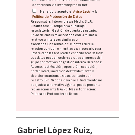
de terceros vía interempresas.net
He leído y acepto el
Aviso Legal
y la
Política de Protección de Datos
Responsable:
Interempresas Media, S.L.U.
Finalidades:
Suscripción a nuestra(s)
newsletter(s). Gestión de cuenta de usuario.
Envío de emails relacionados con la misma o
relativos a intereses similares o
asociados.
Conservación:
mientras dure la
relación con Ud., o mientras sea necesario para
llevar a cabo las finalidades especificadas
Cesión:
Los datos pueden cederse a otras
empresas del
grupo
por motivos de gestión interna.
Derechos:
Acceso, rectificación, oposición, supresión,
portabilidad, limitación del tratatamiento y
decisiones automatizadas:
contacte con
nuestro DPD
. Si considera que el tratamiento no
se ajusta a la normativa vigente, puede presentar
reclamación ante la
AEPD
.
Más información:
Política de Protección de Datos
Gabriel López Ruiz,