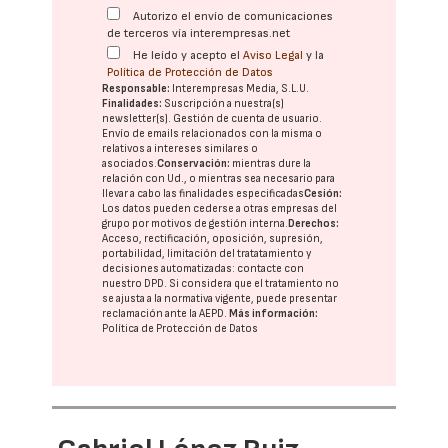
Autorizo el envío de comunicaciones
de terceros vía interempresas.net
He leído y acepto el
Aviso Legal
y la
Política de Protección de Datos
Responsable:
Interempresas Media, S.L.U.
Finalidades:
Suscripción a nuestra(s)
newsletter(s). Gestión de cuenta de usuario.
Envío de emails relacionados con la misma o
relativos a intereses similares o
asociados.
Conservación:
mientras dure la
relación con Ud., o mientras sea necesario para
llevar a cabo las finalidades especificadas
Cesión:
Los datos pueden cederse a otras
empresas del
grupo
por motivos de gestión interna.
Derechos:
Acceso, rectificación, oposición, supresión,
portabilidad, limitación del tratatamiento y
decisiones automatizadas:
contacte con
nuestro DPD
. Si considera que el tratamiento no
se ajusta a la normativa vigente, puede presentar
reclamación ante la
AEPD
.
Más información:
Política de Protección de Datos