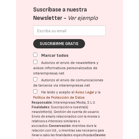
Suscríbase a nuestra
Newsletter -
Ver ejemplo
SUSCRIBIRME GRATIS
Marcar todos
Autorizo el envío de newsletters y
avisos informativos personalizados de
interempresas.net
Autorizo el envío de comunicaciones
de terceros vía interempresas.net
He leído y acepto el
Aviso Legal
y la
Política de Protección de Datos
Responsable:
Interempresas Media, S.L.U.
Finalidades:
Suscripción a nuestra(s)
newsletter(s). Gestión de cuenta de usuario.
Envío de emails relacionados con la misma o
relativos a intereses similares o
asociados.
Conservación:
mientras dure la
relación con Ud., o mientras sea necesario para
llevar a cabo las finalidades especificadas
Cesión: