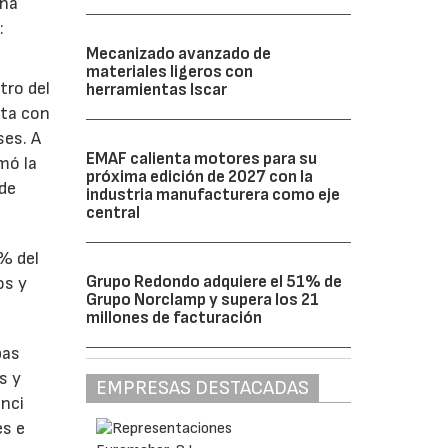
ina
:
Mecanizado avanzado de
materiales ligeros con
tro del
herramientas Iscar
nta con
ses. A
EMAF calienta motores para su
omó la
próxima edición de 2027 con la
 de
industria manufacturera como eje
central
1% del
Grupo Redondo adquiere el 51% de
os y
Grupo Norclamp y supera los 21
millones de facturación
bas
s y
EMPRESAS DESTACADAS
enci
es e