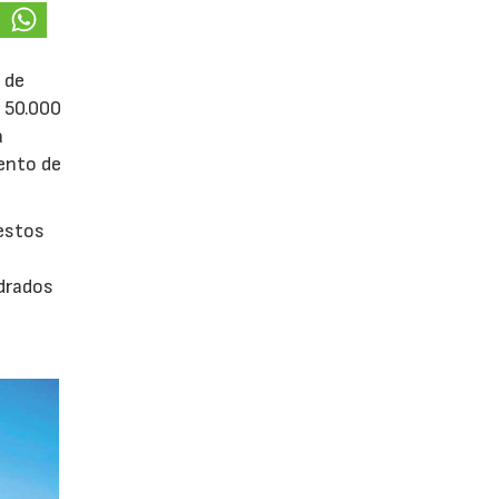
 de
e 50.000
á
iento de
uestos
adrados
0