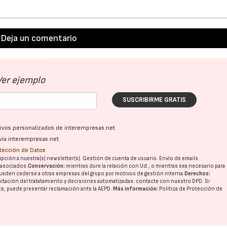
Deja un comentario
Ver ejemplo
SUSCRIBIRME GRATIS
ativos personalizados de interempresas.net
vía interempresas.net
otección de Datos
pción a nuestra(s) newsletter(s). Gestión de cuenta de usuario. Envío de emails
o asociados.
Conservación:
mientras dure la relación con Ud., o mientras sea necesario para
ueden cederse a otras
empresas del grupo
por motivos de gestión interna.
Derechos:
imitación del tratatamiento y decisiones automatizadas:
contacte con nuestro DPD
. Si
nte, puede presentar reclamación ante la
AEPD
.
Más información:
Política de Protección de