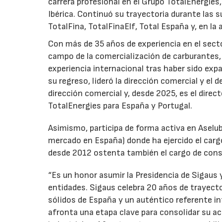
carrera profesional en el Grupo TotalEnergies,
Ibérica. Continuó su trayectoria durante las s
TotalFina, TotalFinaElf, Total España y, en la
Con más de 35 años de experiencia en el secto
campo de la comercialización de carburantes, t
experiencia internacional tras haber sido expa
su regreso, lideró la dirección comercial y el 
dirección comercial y, desde 2025, es el direc
TotalEnergies para España y Portugal.
Asimismo, participa de forma activa en Aselub
mercado en España) donde ha ejercido el cargo
desde 2012 ostenta también el cargo de cons
“Es un honor asumir la Presidencia de Sigaus 
entidades. Sigaus celebra 20 años de trayect
sólidos de España y un auténtico referente i
afronta una etapa clave para consolidar su ac