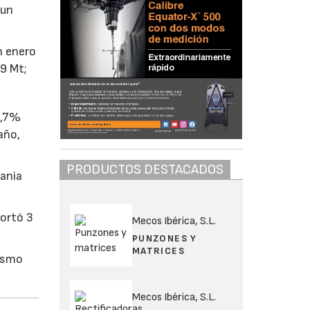
 un
n enero
9 Mt;
4,7%
año,
PRODUCTOS DESTACADOS
rania
portó 3
Mecos Ibérica, S.L.
PUNZONES Y
MATRICES
mismo
Mecos Ibérica, S.L.