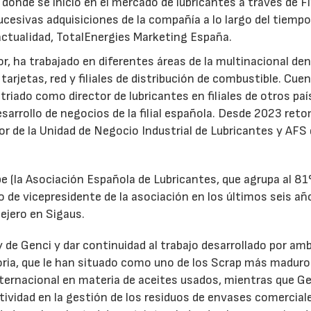
 donde se inició en el mercado de lubricantes a través de F
ucesivas adquisiciones de la compañía a lo largo del tiempo
 actualidad, TotalEnergies Marketing España.
r, ha trabajado en diferentes áreas de la multinacional den
arjetas, red y filiales de distribución de combustible. Cue
triado como director de lubricantes en filiales de otros paí
desarrollo de negocios de la filial española. Desde 2023 ret
tor de la Unidad de Negocio Industrial de Lubricantes y AFS
e (la Asociación Española de Lubricantes, que agrupa al 8
 de vicepresidente de la asociación en los últimos seis añ
ejero en Sigaus.
y de Genci y dar continuidad al trabajo desarrollado por am
oria, que le han situado como uno de los Scrap más maduro
nternacional en materia de aceites usados, mientras que G
tividad en la gestión de los residuos de envases comercial