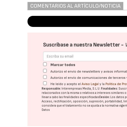
COMENTARIOS AL ARTÍCULO/NOTICIA
Suscríbase a nuestra Newsletter -
Marcar todos
Autorizo el envío de newsletters y avisos inform
Autorizo el envío de comunicaciones de terceros 
He leído y acepto el
Aviso Legal
y la
Política de Pr
Responsable:
Interempresas Media, S.L.U.
Finalidades:
Suscri
relacionados con la misma o relativos a intereses similares 
llevar a cabo las finalidades especificadas
Cesión:
Los datos p
Acceso, rectificación, oposición, supresión, portabilidad, l
considera que el tratamiento no se ajusta a la normativa vige
Datos