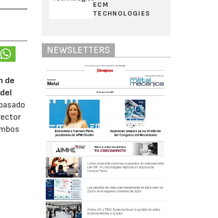
ECM
TECHNOLOGIES
NEWSLETTERS
n de
del
 pasado
rector
 ambos