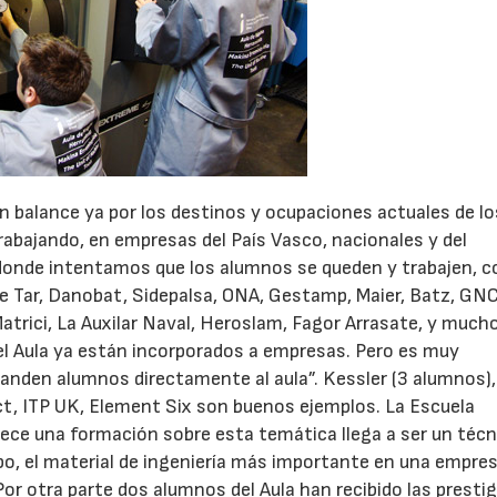
un balance ya por los destinos y ocupaciones actuales de lo
bajando, en empresas del País Vasco, nacionales y del
 donde intentamos que los alumnos se queden y trabajen, 
Tar, Danobat, Sidepalsa, ONA, Gestamp, Maier, Batz, GNC 
atrici, La Auxilar Naval, Heroslam, Fagor Arrasate, y much
l Aula ya están incorporados a empresas. Pero es muy
manden alumnos directamente al aula”. Kessler (3 alumnos),
t, ITP UK, Element Six son buenos ejemplos. La Escuela
rece una formación sobre esta temática llega a ser un técn
abo, el material de ingeniería más importante en una empre
. Por otra parte dos alumnos del Aula han recibido las presti