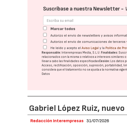
Suscríbase a nuestra Newsletter -
Marcar todos
Autorizo el envío de newsletters y avisos inform
Autorizo el envío de comunicaciones de terceros 
He leído y acepto el
Aviso Legal
y la
Política de Pr
Responsable:
Interempresas Media, S.L.U.
Finalidades:
Suscri
relacionados con la misma o relativos a intereses similares 
llevar a cabo las finalidades especificadas
Cesión:
Los datos p
Acceso, rectificación, oposición, supresión, portabilidad, l
considera que el tratamiento no se ajusta a la normativa vige
Datos
Gabriel López Ruiz, nuevo
Redacción Interempresas
31/07/2026