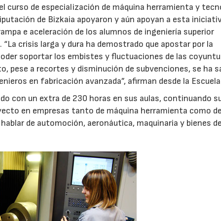
 del curso de especialización de máquina herramienta y tecn
putación de Bizkaia apoyaron y aún apoyan a esta iniciati
ampa e aceleración de los alumnos de ingeniería superior
 “La crisis larga y dura ha demostrado que apostar por la
 poder soportar los embistes y fluctuaciones de las coyunt
, pese a recortes y disminución de subvenciones, se ha s
genieros en fabricación avanzada”, afirman desde la Escuela
o con un extra de 230 horas en sus aulas, continuando s
royecto en empresas tanto de máquina herramienta como d
s hablar de automoción, aeronáutica, maquinaria y bienes d