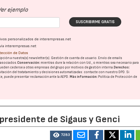
Ver ejemplo
28/07/2026
30/07/2026
SUSCRIBIRME GRATIS
ativos personalizados de interempresas.net
vía interempresas.net
otección de Datos
pción a nuestra(s) newsletter(s). Gestión de cuenta de usuario. Envío de emails
o asociados.
Conservación:
mientras dure la relación con Ud., o mientras sea necesario para
ueden cederse a otras
empresas del grupo
por motivos de gestión interna.
Derechos:
imitación del tratatamiento y decisiones automatizadas:
contacte con nuestro DPD
. Si
nte, puede presentar reclamación ante la
AEPD
.
Más información:
Política de Protección de
 presidente de Sigaus y Genci
7283