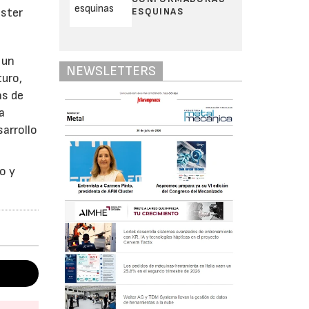
ESQUINAS
aster
 un
NEWSLETTERS
turo,
as de
a
sarrollo
o y
.