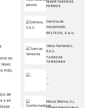
INSERTADORAS
PERNOS
Centros de
mecanizado
DELTECO, S.A.U.
Heico Fasteners,
s
S.A.U.
TUERCAS
como es
TENSORAS
láser,
os más,
...
...
ico de
sa y en
Mecos Ibérica, S.L.
giosas
CONFORMADORAS