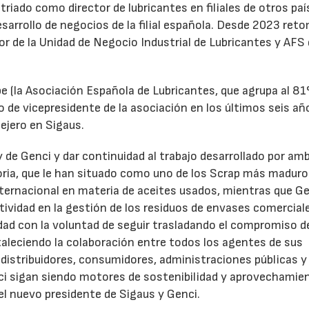
triado como director de lubricantes en filiales de otros paí
desarrollo de negocios de la filial española. Desde 2023 ret
tor de la Unidad de Negocio Industrial de Lubricantes y AFS
e (la Asociación Española de Lubricantes, que agrupa al 8
 de vicepresidente de la asociación en los últimos seis añ
ejero en Sigaus.
y de Genci y dar continuidad al trabajo desarrollado por am
oria, que le han situado como uno de los Scrap más maduro
nternacional en materia de aceites usados, mientras que G
tividad en la gestión de los residuos de envases comercial
idad con la voluntad de seguir trasladando el compromiso d
taleciendo la colaboración entre todos los agentes de sus
distribuidores, consumidores, administraciones públicas y
ci sigan siendo motores de sostenibilidad y aprovechamie
el nuevo presidente de Sigaus y Genci.