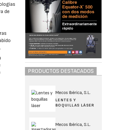
ologías
va de
uras
abido
.
u
e
PRODUCTOS DESTACADOS
e
Mecos Ibérica, S.L.
LENTES Y
BOQUILLAS LÀSER
Mecos Ibérica, S.L.