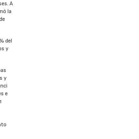
ses. A
omó la
 de
1% del
os y
bas
s y
enci
es e
e
nto