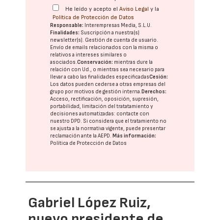
He leído y acepto el
Aviso Legal
y la
Política de Protección de Datos
Responsable:
Interempresas Media, S.L.U.
Finalidades:
Suscripción a nuestra(s)
newsletter(s). Gestión de cuenta de usuario.
Envío de emails relacionados con la misma o
relativos a intereses similares o
asociados.
Conservación:
mientras dure la
relación con Ud., o mientras sea necesario para
llevar a cabo las finalidades especificadas
Cesión:
Los datos pueden cederse a otras
empresas del
grupo
por motivos de gestión interna.
Derechos:
Acceso, rectificación, oposición, supresión,
portabilidad, limitación del tratatamiento y
decisiones automatizadas:
contacte con
nuestro DPD
. Si considera que el tratamiento no
se ajusta a la normativa vigente, puede presentar
reclamación ante la
AEPD
.
Más información:
Política de Protección de Datos
Gabriel López Ruiz,
nuevo presidente de