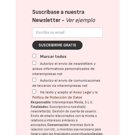
Suscríbase a nuestra
Newsletter -
Ver ejemplo
SUSCRIBIRME GRATIS
Marcar todos
Autorizo el envío de newsletters y
avisos informativos personalizados de
interempresas.net
Autorizo el envío de comunicaciones
de terceros vía interempresas.net
He leído y acepto el
Aviso Legal
y la
Política de Protección de Datos
Responsable:
Interempresas Media, S.L.U.
Finalidades:
Suscripción a nuestra(s)
newsletter(s). Gestión de cuenta de usuario.
Envío de emails relacionados con la misma o
relativos a intereses similares o
asociados.
Conservación:
mientras dure la
relación con Ud., o mientras sea necesario para
llevar a cabo las finalidades especificadas
Cesión: