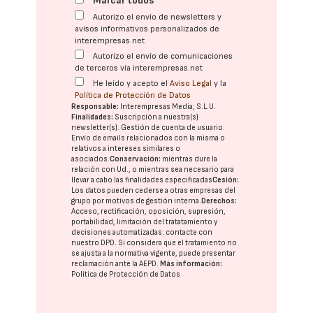
Marcar todos
Autorizo el envío de newsletters y
avisos informativos personalizados de
interempresas.net
Autorizo el envío de comunicaciones
de terceros vía interempresas.net
He leído y acepto el
Aviso Legal
y la
Política de Protección de Datos
Responsable:
Interempresas Media, S.L.U.
Finalidades:
Suscripción a nuestra(s)
newsletter(s). Gestión de cuenta de usuario.
Envío de emails relacionados con la misma o
relativos a intereses similares o
asociados.
Conservación:
mientras dure la
relación con Ud., o mientras sea necesario para
llevar a cabo las finalidades especificadas
Cesión:
Los datos pueden cederse a otras
empresas del
grupo
por motivos de gestión interna.
Derechos:
Acceso, rectificación, oposición, supresión,
portabilidad, limitación del tratatamiento y
decisiones automatizadas:
contacte con
nuestro DPD
. Si considera que el tratamiento no
se ajusta a la normativa vigente, puede presentar
reclamación ante la
AEPD
.
Más información:
Política de Protección de Datos