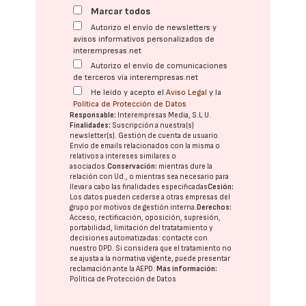
Marcar todos
Autorizo el envío de newsletters y
avisos informativos personalizados de
interempresas.net
Autorizo el envío de comunicaciones
de terceros vía interempresas.net
He leído y acepto el
Aviso Legal
y la
Política de Protección de Datos
Responsable:
Interempresas Media, S.L.U.
Finalidades:
Suscripción a nuestra(s)
newsletter(s). Gestión de cuenta de usuario.
Envío de emails relacionados con la misma o
relativos a intereses similares o
asociados.
Conservación:
mientras dure la
relación con Ud., o mientras sea necesario para
llevar a cabo las finalidades especificadas
Cesión:
Los datos pueden cederse a otras
empresas del
grupo
por motivos de gestión interna.
Derechos:
Acceso, rectificación, oposición, supresión,
portabilidad, limitación del tratatamiento y
decisiones automatizadas:
contacte con
nuestro DPD
. Si considera que el tratamiento no
se ajusta a la normativa vigente, puede presentar
reclamación ante la
AEPD
.
Más información:
Política de Protección de Datos