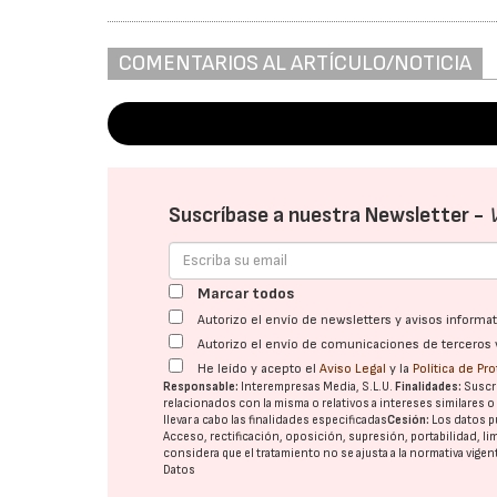
COMENTARIOS AL ARTÍCULO/NOTICIA
Suscríbase a nuestra Newsletter -
Marcar todos
Autorizo el envío de newsletters y avisos inform
Autorizo el envío de comunicaciones de terceros 
He leído y acepto el
Aviso Legal
y la
Política de Pr
Responsable:
Interempresas Media, S.L.U.
Finalidades:
Suscri
relacionados con la misma o relativos a intereses similares 
llevar a cabo las finalidades especificadas
Cesión:
Los datos p
Acceso, rectificación, oposición, supresión, portabilidad, l
considera que el tratamiento no se ajusta a la normativa vige
Datos