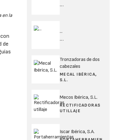
...
 en la
...
 con
...
d de
guías
Tronzadoras de dos
cabezales
MECAL IBÉRICA,
S.L.
Mecos Ibérica, S.L.
RECTIFICADORAS
UTILLAJE
Iscar Ibérica, S.A.
PORTAHERRAMIEN