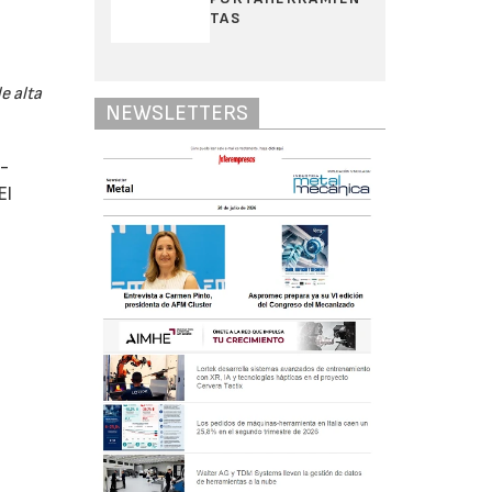
TAS
e alta
NEWSLETTERS
b-
El