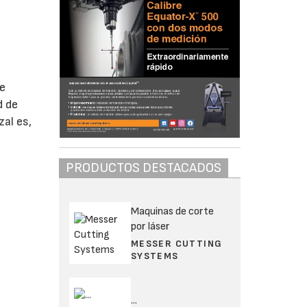
,
de
d de
al es,
PRODUCTOS DESTACADOS
Maquinas de corte
por láser
MESSER CUTTING
SYSTEMS
...