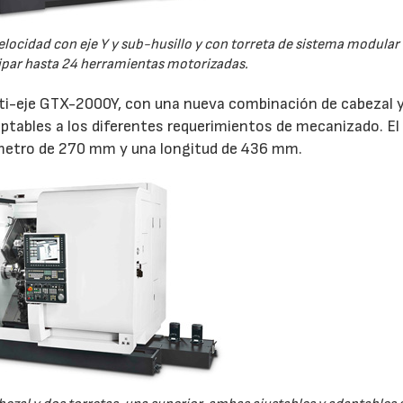
locidad con eje Y y sub-husillo y con torreta de sistema modular
30/07/2026
28/07
ipar hasta 24 herramientas motorizadas.
ti-eje GTX-2000Y, con una nueva combinación de cabezal 
aptables a los diferentes requerimientos de mecanizado. El
metro de 270 mm y una longitud de 436 mm.