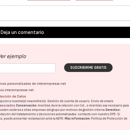
Deja un comentario
Ver ejemplo
SUSCRIBIRME GRATIS
ativos personalizados de interempresas.net
vía interempresas.net
otección de Datos
pción a nuestra(s) newsletter(s). Gestión de cuenta de usuario. Envío de emails
o asociados.
Conservación:
mientras dure la relación con Ud., o mientras sea necesario para
ueden cederse a otras
empresas del grupo
por motivos de gestión interna.
Derechos:
imitación del tratatamiento y decisiones automatizadas:
contacte con nuestro DPD
. Si
nte, puede presentar reclamación ante la
AEPD
.
Más información:
Política de Protección de