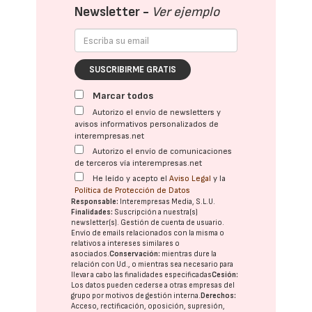
Newsletter -
Ver ejemplo
SUSCRIBIRME GRATIS
Marcar todos
Autorizo el envío de newsletters y
avisos informativos personalizados de
interempresas.net
Autorizo el envío de comunicaciones
de terceros vía interempresas.net
He leído y acepto el
Aviso Legal
y la
Política de Protección de Datos
Responsable:
Interempresas Media, S.L.U.
Finalidades:
Suscripción a nuestra(s)
newsletter(s). Gestión de cuenta de usuario.
Envío de emails relacionados con la misma o
relativos a intereses similares o
asociados.
Conservación:
mientras dure la
relación con Ud., o mientras sea necesario para
llevar a cabo las finalidades especificadas
Cesión:
Los datos pueden cederse a otras
empresas del
grupo
por motivos de gestión interna.
Derechos:
Acceso, rectificación, oposición, supresión,