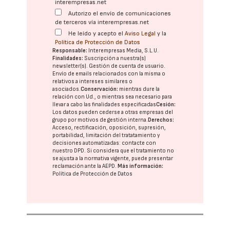
interempresas.net
Autorizo el envío de comunicaciones
de terceros vía interempresas.net
He leído y acepto el
Aviso Legal
y la
Política de Protección de Datos
Responsable:
Interempresas Media, S.L.U.
Finalidades:
Suscripción a nuestra(s)
newsletter(s). Gestión de cuenta de usuario.
Envío de emails relacionados con la misma o
relativos a intereses similares o
asociados.
Conservación:
mientras dure la
relación con Ud., o mientras sea necesario para
llevar a cabo las finalidades especificadas
Cesión:
Los datos pueden cederse a otras
empresas del
grupo
por motivos de gestión interna.
Derechos:
Acceso, rectificación, oposición, supresión,
portabilidad, limitación del tratatamiento y
decisiones automatizadas:
contacte con
nuestro DPD
. Si considera que el tratamiento no
se ajusta a la normativa vigente, puede presentar
reclamación ante la
AEPD
.
Más información:
Política de Protección de Datos