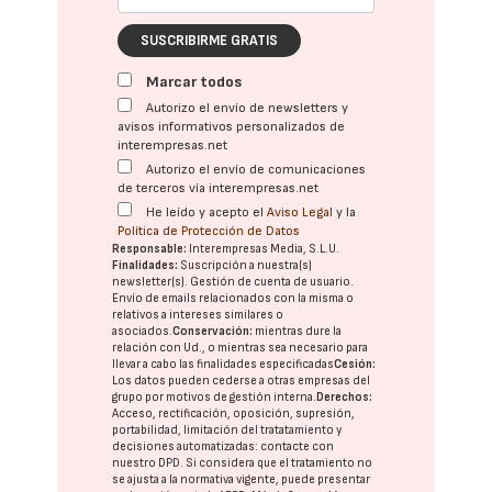
SUSCRIBIRME GRATIS
Marcar todos
Autorizo el envío de newsletters y
avisos informativos personalizados de
interempresas.net
Autorizo el envío de comunicaciones
de terceros vía interempresas.net
He leído y acepto el
Aviso Legal
y la
Política de Protección de Datos
Responsable:
Interempresas Media, S.L.U.
Finalidades:
Suscripción a nuestra(s)
newsletter(s). Gestión de cuenta de usuario.
Envío de emails relacionados con la misma o
relativos a intereses similares o
asociados.
Conservación:
mientras dure la
relación con Ud., o mientras sea necesario para
llevar a cabo las finalidades especificadas
Cesión:
Los datos pueden cederse a otras
empresas del
grupo
por motivos de gestión interna.
Derechos:
Acceso, rectificación, oposición, supresión,
portabilidad, limitación del tratatamiento y
decisiones automatizadas:
contacte con
nuestro DPD
. Si considera que el tratamiento no
se ajusta a la normativa vigente, puede presentar