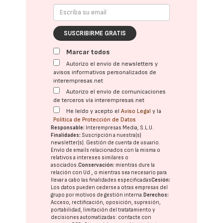
SUSCRIBIRME GRATIS
Marcar todos
Autorizo el envío de newsletters y
avisos informativos personalizados de
interempresas.net
Autorizo el envío de comunicaciones
de terceros vía interempresas.net
He leído y acepto el
Aviso Legal
y la
Política de Protección de Datos
Responsable:
Interempresas Media, S.L.U.
Finalidades:
Suscripción a nuestra(s)
newsletter(s). Gestión de cuenta de usuario.
Envío de emails relacionados con la misma o
relativos a intereses similares o
asociados.
Conservación:
mientras dure la
relación con Ud., o mientras sea necesario para
llevar a cabo las finalidades especificadas
Cesión:
Los datos pueden cederse a otras
empresas del
grupo
por motivos de gestión interna.
Derechos:
Acceso, rectificación, oposición, supresión,
portabilidad, limitación del tratatamiento y
decisiones automatizadas:
contacte con