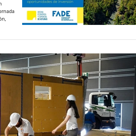
n
jornada
ón,