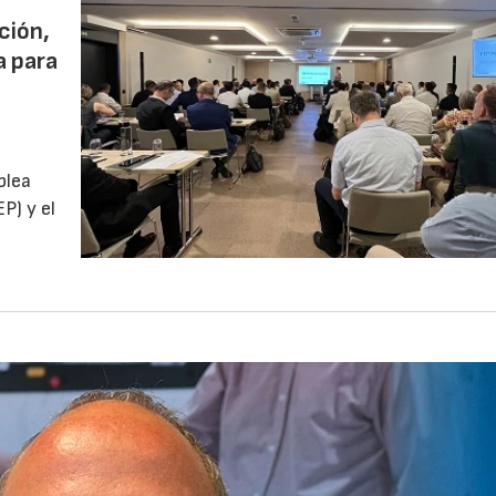
ción,
a para
blea
P) y el