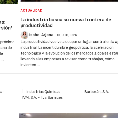
ACTUALIDAD
La industria busca su nueva frontera de
as:
productividad
rsión’
Isabel Arjona
- 13 JULIO, 2026
La productividad vuelve a ocupar un lugar central en la 
l próximo
industrial. La incertidumbre geopolítica, la aceleración
iana de
tecnológica y la evolución de los mercados globales está
de
llevando a las empresas a revisar cómo trabajan, cómo
’ …
invierten …