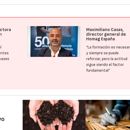
ectora
Maximiliano Casas,
n
director general de
Homag España
l
“La formación es necesar
antes
y siempre se puede
nvases
reforzar, pero la actitud
sigue siendo el factor
fundamental”
vo