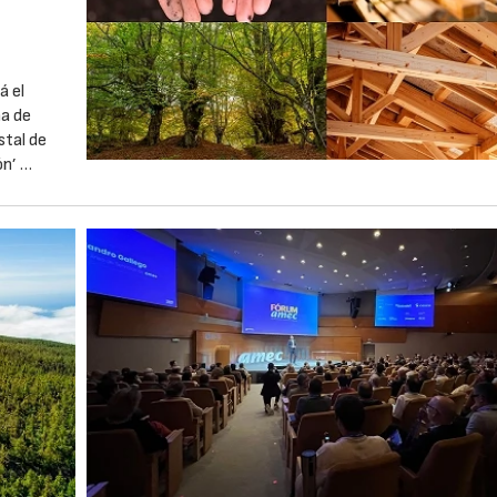
á el
na de
stal de
ón’ …