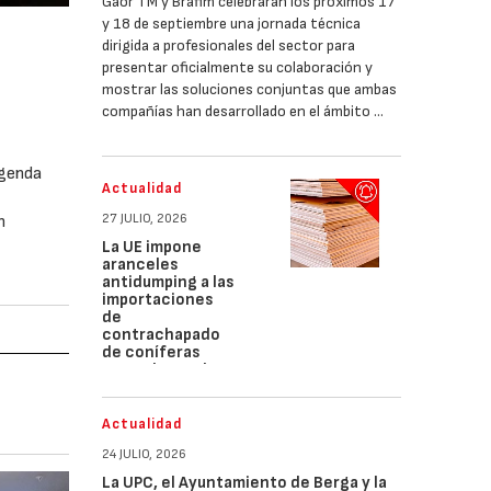
Gaor TM y Brafim celebrarán los próximos 17
y 18 de septiembre una jornada técnica
dirigida a profesionales del sector para
presentar oficialmente su colaboración y
mostrar las soluciones conjuntas que ambas
compañías han desarrollado en el ámbito …
agenda
Actualidad
27 JULIO, 2026
n
La UE impone
aranceles
antidumping a las
importaciones
de
contrachapado
de coníferas
procedente de
Brasil
Actualidad
24 JULIO, 2026
La UPC, el Ayuntamiento de Berga y la