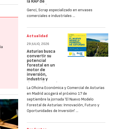
la RAP de
envases de
Genci, Scrap especializado en envases
madera
comerciales e industriales …
Actualidad
29 JULIO, 2026
ia
Asturias busca
convertir su
potencial
forestal en un
motor de
inversión,
industria y
desarrollo rural
La Oficina Económica y Comercial de Asturias
en Madrid acogerá el próximo 17 de
septiembre la jornada 'El Nuevo Modelo
Forestal de Asturias: Innovación, Futuro y
Oportunidades de Inversión' …