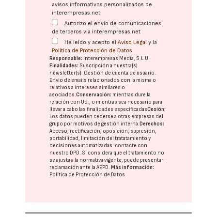
avisos informativos personalizados de
interempresas.net
Autorizo el envío de comunicaciones
de terceros vía interempresas.net
He leído y acepto el
Aviso Legal
y la
Política de Protección de Datos
Responsable:
Interempresas Media, S.L.U.
Finalidades:
Suscripción a nuestra(s)
newsletter(s). Gestión de cuenta de usuario.
Envío de emails relacionados con la misma o
relativos a intereses similares o
asociados.
Conservación:
mientras dure la
relación con Ud., o mientras sea necesario para
llevar a cabo las finalidades especificadas
Cesión:
Los datos pueden cederse a otras
empresas del
grupo
por motivos de gestión interna.
Derechos:
Acceso, rectificación, oposición, supresión,
portabilidad, limitación del tratatamiento y
decisiones automatizadas:
contacte con
nuestro DPD
. Si considera que el tratamiento no
se ajusta a la normativa vigente, puede presentar
reclamación ante la
AEPD
.
Más información:
Política de Protección de Datos