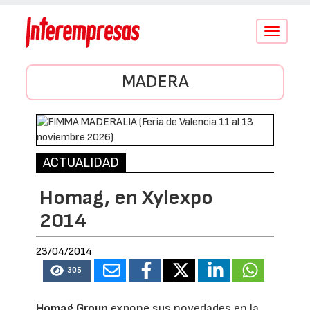
Conmutar
navegació
MADERA
ACTUALIDAD
Homag, en Xylexpo
2014
23/04/2014
305
Homag Group
expone sus novedades en la