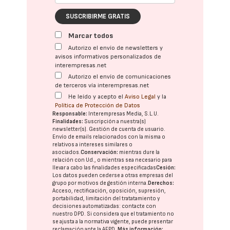
SUSCRIBIRME GRATIS
Marcar todos
Autorizo el envío de newsletters y
avisos informativos personalizados de
interempresas.net
Autorizo el envío de comunicaciones
de terceros vía interempresas.net
He leído y acepto el
Aviso Legal
y la
Política de Protección de Datos
Responsable:
Interempresas Media, S.L.U.
Finalidades:
Suscripción a nuestra(s)
newsletter(s). Gestión de cuenta de usuario.
Envío de emails relacionados con la misma o
relativos a intereses similares o
asociados.
Conservación:
mientras dure la
relación con Ud., o mientras sea necesario para
llevar a cabo las finalidades especificadas
Cesión:
Los datos pueden cederse a otras
empresas del
grupo
por motivos de gestión interna.
Derechos:
Acceso, rectificación, oposición, supresión,
portabilidad, limitación del tratatamiento y
decisiones automatizadas:
contacte con
nuestro DPD
. Si considera que el tratamiento no
se ajusta a la normativa vigente, puede presentar
reclamación ante la
AEPD
.
Más información: