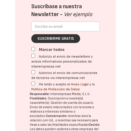
Suscríbase a nuestra
Newsletter -
Ver ejemplo
SUSCRIBIRME GRATIS
Marcar todos
Autorizo el envío de newsletters y
avisos informativos personalizados de
interempresas.net
Autorizo el envío de comunicaciones
de terceros vía interempresas.net
He leído y acepto el
Aviso Legal
y la
Política de Protección de Datos
Responsable:
Interempresas Media, S.L.U.
Finalidades:
Suscripción a nuestra(s)
newsletter(s). Gestión de cuenta de usuario.
Envío de emails relacionados con la misma o
relativos a intereses similares o
asociados.
Conservación:
mientras dure la
relación con Ud., o mientras sea necesario para
llevar a cabo las finalidades especificadas
Cesión:
Los datos pueden cederse a otras
empresas del