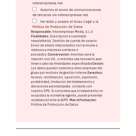
interempresas.net
Autorizo el envío de comunicaciones
de terceros vía interempresas.net
He leído y acepto el
Aviso Legal
y la
Política de Protección de Datos
Responsable:
Interempresas Media, S.L.U.
Finalidades:
Suscripción a nuestra(s)
newsletter(s). Gestión de cuenta de usuario.
Envío de emails relacionados con la misma o
relativos a intereses similares o
asociados.
Conservación:
mientras dure la
relación con Ud., o mientras sea necesario para
llevar a cabo las finalidades especificadas
Cesión:
Los datos pueden cederse a otras
empresas del
grupo
por motivos de gestión interna.
Derechos:
Acceso, rectificación, oposición, supresión,
portabilidad, limitación del tratatamiento y
decisiones automatizadas:
contacte con
nuestro DPD
. Si considera que el tratamiento no
se ajusta a la normativa vigente, puede presentar
reclamación ante la
AEPD
.
Más información:
Política de Protección de Datos