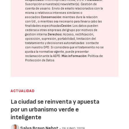
Suscripción a nuestra(s) newsletter(s). Gestión de
cuenta de usuario. Envío de emails relacionados con la
misma o relativos a intereses similares o
asociados.
Conservación:
mientras dure la relación
con Ud., o mientras sea necesario para llevar a cabo las
finalidades especificadas
Cesión:
Los datos pueden
cederse a otras
empresas del grupo
por motivos de
gestión interna.
Derechos:
Acceso, rectificación,
oposición, supresión, portabilidad, limitación del
tratatamiento y decisiones automatizadas:
contacte
con nuestro DPD
. Si considera que el tratamiento no se
ajusta a la normativa vigente, puede presentar
reclamación ante la
AEPD
.
Más información:
Política de
Protección de Datos
ACTUALIDAD
La ciudad se reinventa y apuesta
por un urbanismo verde e
inteligente
Salva Bravo Nebot
- 26 JUNIO, 2026