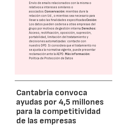
Envío de emails relacionados con la misma o
relativos a intereses similares o
asociados.
Conservación:
mientras dure la
relación con Ud., o mientras sea necesario para
llevar a cabo las finalidades especificadas
Cesión:
Los datos pueden cederse a otras
empresas del
grupo
por motivos de gestión interna.
Derechos:
Acceso, rectificación, oposición, supresión,
portabilidad, limitación del tratatamiento y
decisiones automatizadas:
contacte con
nuestro DPD
. Si considera que el tratamiento no
se ajusta a la normativa vigente, puede presentar
reclamación ante la
AEPD
.
Más información:
Política de Protección de Datos
Cantabria convoca
ayudas por 4,5 millones
para la competitividad
de las empresas