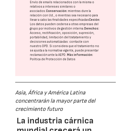
Envío de emails relacionados con la misma o
relativos a intereses similares o
asociados.
Conservación:
mientras dure la
relación con Ud., o mientras sea necesario para
llevar a cabo las finalidades especificadas
Cesión:
Los datos pueden cederse a otras
empresas del
grupo
por motivos de gestión interna.
Derechos:
Acceso, rectificación, oposición, supresión,
portabilidad, limitación del tratatamiento y
decisiones automatizadas:
contacte con
nuestro DPD
. Si considera que el tratamiento no
se ajusta a la normativa vigente, puede presentar
reclamación ante la
AEPD
.
Más información:
Política de Protección de Datos
Asia, África y América Latina
concentrarán la mayor parte del
crecimiento futuro
La industria cárnica
mundial crecerá un