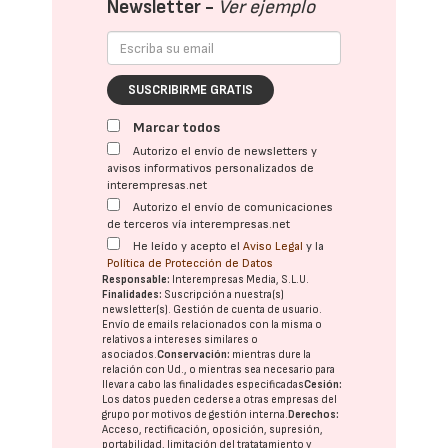
Newsletter -
Ver ejemplo
SUSCRIBIRME GRATIS
Marcar todos
Autorizo el envío de newsletters y
avisos informativos personalizados de
interempresas.net
Autorizo el envío de comunicaciones
de terceros vía interempresas.net
He leído y acepto el
Aviso Legal
y la
Política de Protección de Datos
Responsable:
Interempresas Media, S.L.U.
Finalidades:
Suscripción a nuestra(s)
newsletter(s). Gestión de cuenta de usuario.
Envío de emails relacionados con la misma o
relativos a intereses similares o
asociados.
Conservación:
mientras dure la
relación con Ud., o mientras sea necesario para
llevar a cabo las finalidades especificadas
Cesión:
Los datos pueden cederse a otras
empresas del
grupo
por motivos de gestión interna.
Derechos:
Acceso, rectificación, oposición, supresión,
portabilidad, limitación del tratatamiento y