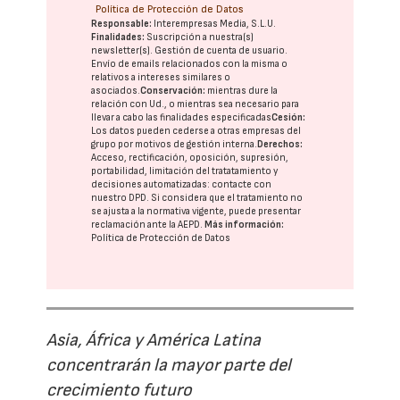
Política de Protección de Datos
Responsable:
Interempresas Media, S.L.U.
Finalidades:
Suscripción a nuestra(s)
newsletter(s). Gestión de cuenta de usuario.
Envío de emails relacionados con la misma o
relativos a intereses similares o
asociados.
Conservación:
mientras dure la
relación con Ud., o mientras sea necesario para
llevar a cabo las finalidades especificadas
Cesión:
Los datos pueden cederse a otras
empresas del
grupo
por motivos de gestión interna.
Derechos:
Acceso, rectificación, oposición, supresión,
portabilidad, limitación del tratatamiento y
decisiones automatizadas:
contacte con
nuestro DPD
. Si considera que el tratamiento no
se ajusta a la normativa vigente, puede presentar
reclamación ante la
AEPD
.
Más información:
Política de Protección de Datos
Asia, África y América Latina
concentrarán la mayor parte del
crecimiento futuro