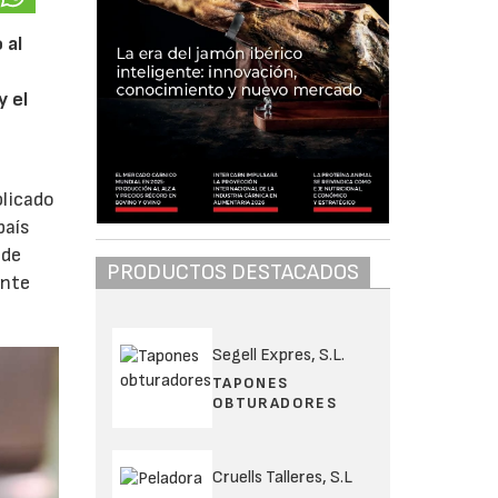
 al
y el
licado
país
 de
PRODUCTOS DESTACADOS
ente
Segell Expres, S.L.
TAPONES
OBTURADORES
Cruells Talleres, S.L