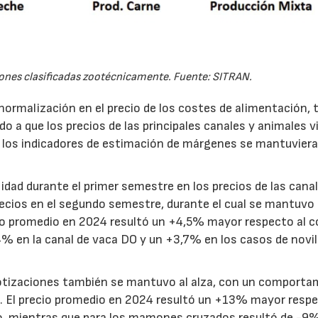
iones clasificadas zootécnicamente. Fuente: SITRAN.
ormalización en el precio de los costes de alimentación, t
o a que los precios de las principales canales y animales v
e los indicadores de estimación de márgenes se mantuvier
lidad durante el primer semestre en los precios de las cana
recios en el segundo semestre, durante el cual se mantuvo
ecio promedio en 2024 resultó un +4,5% mayor respecto al 
+4% en la canal de vaca DO y un +3,7% en los casos de novil
 cotizaciones también se mantuvo al alza, con un comport
o. El precio promedio en 2024 resultó un +13% mayor respe
ero, mientras que para los mamones cruzados resultó de -9%