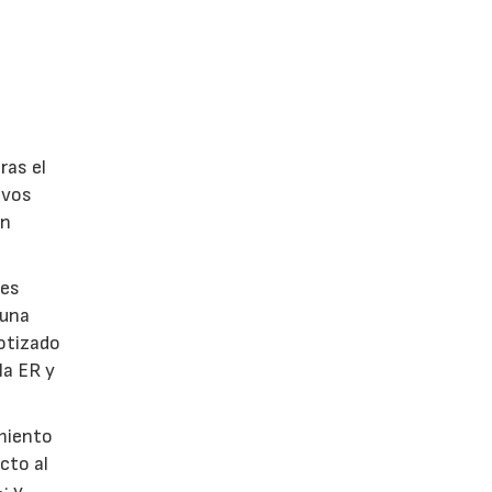
ras el
ivos
an
les
 una
cotizado
la ER y
amiento
cto al
; y