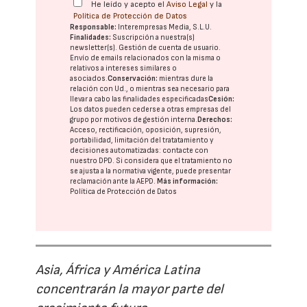
He leído y acepto el
Aviso Legal
y la
Política de Protección de Datos
Responsable:
Interempresas Media, S.L.U.
Finalidades:
Suscripción a nuestra(s)
newsletter(s). Gestión de cuenta de usuario.
Envío de emails relacionados con la misma o
relativos a intereses similares o
asociados.
Conservación:
mientras dure la
relación con Ud., o mientras sea necesario para
llevar a cabo las finalidades especificadas
Cesión:
Los datos pueden cederse a otras
empresas del
grupo
por motivos de gestión interna.
Derechos:
Acceso, rectificación, oposición, supresión,
portabilidad, limitación del tratatamiento y
decisiones automatizadas:
contacte con
nuestro DPD
. Si considera que el tratamiento no
se ajusta a la normativa vigente, puede presentar
reclamación ante la
AEPD
.
Más información:
Política de Protección de Datos
Asia, África y América Latina
concentrarán la mayor parte del