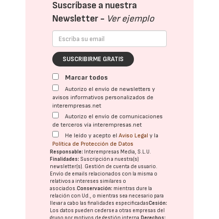
Suscríbase a nuestra
Newsletter -
Ver ejemplo
SUSCRIBIRME GRATIS
Marcar todos
Autorizo el envío de newsletters y
avisos informativos personalizados de
interempresas.net
Autorizo el envío de comunicaciones
de terceros vía interempresas.net
He leído y acepto el
Aviso Legal
y la
Política de Protección de Datos
Responsable:
Interempresas Media, S.L.U.
Finalidades:
Suscripción a nuestra(s)
newsletter(s). Gestión de cuenta de usuario.
Envío de emails relacionados con la misma o
relativos a intereses similares o
asociados.
Conservación:
mientras dure la
relación con Ud., o mientras sea necesario para
llevar a cabo las finalidades especificadas
Cesión:
Los datos pueden cederse a otras
empresas del
grupo
por motivos de gestión interna.
Derechos: