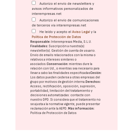
Autorizo el envío de newsletters y
avisos informativos personalizados de
interempresas.net
Autorizo el envío de comunicaciones
de terceros vía interempresas.net
He leído y acepto el
Aviso Legal
y la
Política de Protección de Datos
Responsable:
Interempresas Media, S.L.U.
Finalidades:
Suscripción a nuestra(s)
newsletter(s). Gestión de cuenta de usuario.
Envío de emails relacionados con la misma o
relativos a intereses similares o
asociados.
Conservación:
mientras dure la
relación con Ud., o mientras sea necesario para
llevar a cabo las finalidades especificadas
Cesión:
Los datos pueden cederse a otras
empresas del
grupo
por motivos de gestión interna.
Derechos:
Acceso, rectificación, oposición, supresión,
portabilidad, limitación del tratatamiento y
decisiones automatizadas:
contacte con
nuestro DPD
. Si considera que el tratamiento no
se ajusta a la normativa vigente, puede presentar
reclamación ante la
AEPD
.
Más información:
Política de Protección de Datos