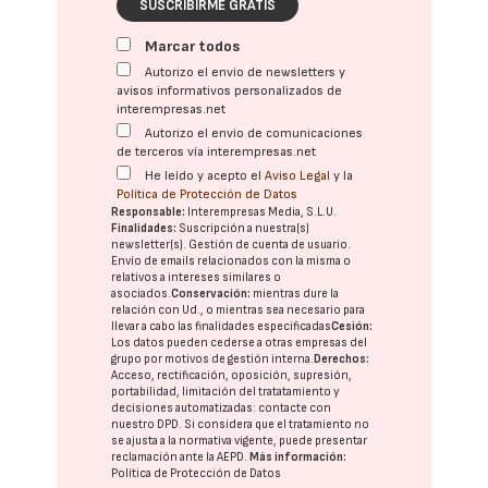
SUSCRIBIRME GRATIS
Marcar todos
Autorizo el envío de newsletters y
avisos informativos personalizados de
interempresas.net
Autorizo el envío de comunicaciones
de terceros vía interempresas.net
He leído y acepto el
Aviso Legal
y la
Política de Protección de Datos
Responsable:
Interempresas Media, S.L.U.
Finalidades:
Suscripción a nuestra(s)
newsletter(s). Gestión de cuenta de usuario.
Envío de emails relacionados con la misma o
relativos a intereses similares o
asociados.
Conservación:
mientras dure la
relación con Ud., o mientras sea necesario para
llevar a cabo las finalidades especificadas
Cesión:
Los datos pueden cederse a otras
empresas del
grupo
por motivos de gestión interna.
Derechos:
Acceso, rectificación, oposición, supresión,
portabilidad, limitación del tratatamiento y
decisiones automatizadas:
contacte con
nuestro DPD
. Si considera que el tratamiento no
se ajusta a la normativa vigente, puede presentar
reclamación ante la
AEPD
.
Más información:
Política de Protección de Datos