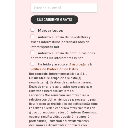
SUSCRIBIRME GRATIS
Marcar todos
Autorizo el envío de newsletters y
avisos informativos personalizados de
interempresas.net
Autorizo el envío de comunicaciones
de terceros vía interempresas.net
He leído y acepto el
Aviso Legal
y la
Política de Protección de Datos
Responsable:
Interempresas Media, S.L.U.
Finalidades:
Suscripción a nuestra(s)
newsletter(s). Gestión de cuenta de usuario.
Envío de emails relacionados con la misma o
relativos a intereses similares o
asociados.
Conservación:
mientras dure la
relación con Ud., o mientras sea necesario para
llevar a cabo las finalidades especificadas
Cesión:
Los datos pueden cederse a otras
empresas del
grupo
por motivos de gestión interna.
Derechos:
Acceso, rectificación, oposición, supresión,
portabilidad, limitación del tratatamiento y
decisiones automatizadas:
contacte con