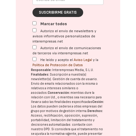
SUSCRIBIRME GRATIS
Marcar todos
Autorizo el envío de newsletters y
avisos informativos personalizados de
interempresas.net
Autorizo el envío de comunicaciones
de terceros vía interempresas.net
He leído y acepto el
Aviso Legal
y la
Política de Protección de Datos
Responsable:
Interempresas Media, S.L.U.
Finalidades:
Suscripción a nuestra(s)
newsletter(s). Gestión de cuenta de usuario.
Envío de emails relacionados con la misma o
relativos a intereses similares o
asociados.
Conservación:
mientras dure la
relación con Ud., o mientras sea necesario para
llevar a cabo las finalidades especificadas
Cesión:
Los datos pueden cederse a otras
empresas del
grupo
por motivos de gestión interna.
Derechos:
Acceso, rectificación, oposición, supresión,
portabilidad, limitación del tratatamiento y
decisiones automatizadas:
contacte con
nuestro DPD
. Si considera que el tratamiento no
se ajusta a la normativa vigente, puede presentar