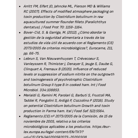
Arritt FM, Eifert JD, Jahncke ML, Pierson MD & Williams
RC (2007). Effects of modified atmosphere packaging on
toxin production by Clostridium botulinum in raw
aquacultured summer flounder fillets (Paralichthys
dentatus). J Food Prot 70: 1159-1164.
Bover-Cid, S. & Garriga, M. (2012). ¿Cómo abordar la
gestión de la seguridad alimentaria a través de los
estudios de vida útil de acuerdo con el Reglamento (CE)
2073/2005 de criterios microbiológicos?, Eurocarne, 211,
pp. 66-75.
Lebrun S, Van Nieuwenhuysen T, Crèvecoeur S,
Vanleyssem R, Thimister J, Denayer S, Jeuge S, Daube G,
Clinquart A, Fremaux B (2020). Influence of reduced
levels or suppression of sodium nitrite on the outgrowth
and toxinogenesis of psychrotrophic Clostridium
botulinum Group II type B in cooked ham. Int J Food
Microbiol. 334:108853.
Merialdi G, Ramini M, Parolari G, Barbuti S, Frustoli MA,
Taddei R, Pongolini S, Ardigò P, Cozzolino P (2016). Study
on potential Clostridium botulinum Growth and toxin
production in Parma ham. Ital J Food Saf. 5(2):5564.
Reglamento (CE) nº 2073/2005 de la Comisión, de 15 de
noviembre de 2005, relativo a los criterios
microbiológicos aplicables a los productos. https://eur-
lex.europa.eu/legal-content/EN/TXT/?
uri=CELEX%3A02005R2073-20200308