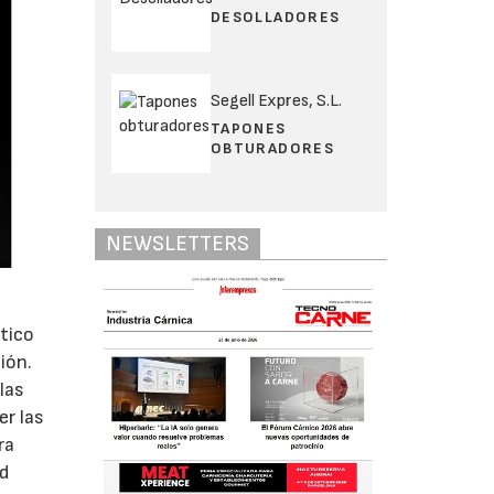
DESOLLADORES
Segell Expres, S.L.
TAPONES
OBTURADORES
NEWSLETTERS
ático
ión.
las
er las
ra
ad