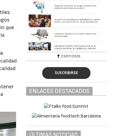
iles.
ongos
in que
la
de
23/07/2026
 calidad
calidad
SUSCRIBIRSE
ntener
ENLACES DESTACADOS
 a
ÚLTIMAS NOTICIAS