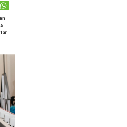
 en
la
tar