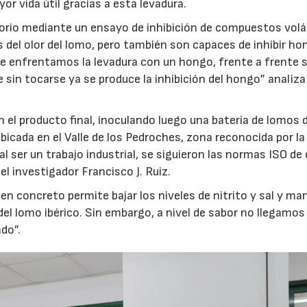
r vida útil gracias a esta levadura.
torio mediante un ensayo de inhibición de compuestos volát
del olor del lomo, pero también son capaces de inhibir h
se enfrentamos la levadura con un hongo, frente a frente s
in tocarse ya se produce la inhibición del hongo” analiza 
 el producto final, inoculando luego una batería de lomos 
23/07/2026
30/07/2026
icada en el Valle de los Pedroches, zona reconocida por la
l ser un trabajo industrial, se siguieron las normas ISO de 
el investigador Francisco J. Ruiz.
 en concreto permite bajar los niveles de nitrito y sal y ma
 del lomo ibérico. Sin embargo, a nivel de sabor no llegamos
do”.