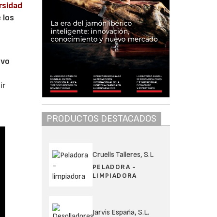
rsidad
 los
evo
ir
PRODUCTOS DESTACADOS
Cruells Talleres, S.L
PELADORA -
LIMPIADORA
Jarvis España, S.L.