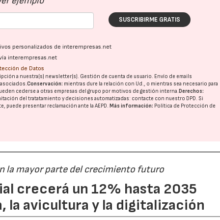
Ver ejemplo
SUSCRIBIRME GRATIS
ativos personalizados de interempresas.net
vía interempresas.net
otección de Datos
pción a nuestra(s) newsletter(s). Gestión de cuenta de usuario. Envío de emails
o asociados.
Conservación:
mientras dure la relación con Ud., o mientras sea necesario para
ueden cederse a otras
empresas del grupo
por motivos de gestión interna.
Derechos:
imitación del tratatamiento y decisiones automatizadas:
contacte con nuestro DPD
. Si
nte, puede presentar reclamación ante la
AEPD
.
Más información:
Política de Protección de
án la mayor parte del crecimiento futuro
dial crecerá un 12% hasta 2035
 la avicultura y la digitalización