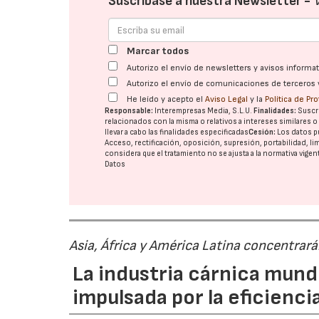
Suscríbase a nuestra Newsletter -
Marcar todos
Autorizo el envío de newsletters y avisos inform
Autorizo el envío de comunicaciones de terceros 
He leído y acepto el
Aviso Legal
y la
Política de Pr
Responsable:
Interempresas Media, S.L.U.
Finalidades:
Suscri
relacionados con la misma o relativos a intereses similares 
llevar a cabo las finalidades especificadas
Cesión:
Los datos p
Acceso, rectificación, oposición, supresión, portabilidad, l
considera que el tratamiento no se ajusta a la normativa vige
Datos
Asia, África y América Latina concentrar
La industria cárnica mun
impulsada por la eficiencia,