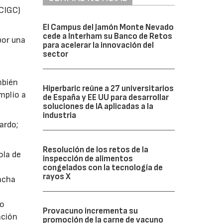
(CIGC)
El Campus del Jamón Monte Nevado
cede a Interham su Banco de Retos
por una
para acelerar la innovación del
sector
mbién
Hiperbaric reúne a 27 universitarios
mplio a
de España y EE UU para desarrollar
soluciones de IA aplicadas a la
industria
ardo;
Resolución de los retos de la
ola de
inspección de alimentos
congelados con la tecnología de
rayos X
ancha
do
Provacuno incrementa su
ación
promoción de la carne de vacuno