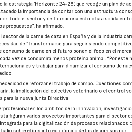
 la estrategia 'Horizonte 24-28', que recoge un plan de a
tacado la importancia de contar con una estructura conso
con todo el sector y de formar una estructura sólida en to
os propuestos”, ha afirmado.
el sector de la carne de caza en España y de la industria cár
 necesidad de “transformarse para seguir siendo competitivo
de consumo de carne en el futuro ponen el foco en el merc
23/07/2026
30/07/2026
a cada vez se consumirá menos proteína animal. “Por este 
ternacionales y trabajar para dinamizar el consumo de nue
adido.
la necesidad de reforzar el trabajo de campo. Cuestiones com
ia, la implicación del colectivo veterinario o el control s
 para la nueva Junta Directiva.
erprofesional en los ámbitos de la innovación, investigació
 ruta figuran varios proyectos importantes para el sector 
ntegrada para la digitalización de procesos relacionados c
l estudio sobre el impacto económico de los decomisos por