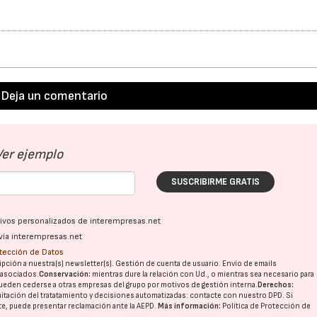
Deja un comentario
Ver ejemplo
SUSCRIBIRME GRATIS
ativos personalizados de interempresas.net
vía interempresas.net
otección de Datos
pción a nuestra(s) newsletter(s). Gestión de cuenta de usuario. Envío de emails
o asociados.
Conservación:
mientras dure la relación con Ud., o mientras sea necesario para
ueden cederse a otras
empresas del grupo
por motivos de gestión interna.
Derechos:
imitación del tratatamiento y decisiones automatizadas:
contacte con nuestro DPD
. Si
nte, puede presentar reclamación ante la
AEPD
.
Más información:
Política de Protección de