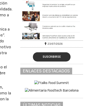
cción
lidada.
rno a
nica a
s”.
ado
23/07/2026
motivo
stra
SUSCRIBIRSE
o el
ENLACES DESTACADOS
obre
n,
como la
on la
ÚLTIMAS NOTICIAS