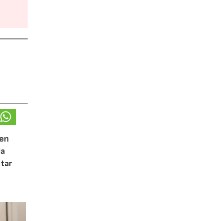
 en
la
tar