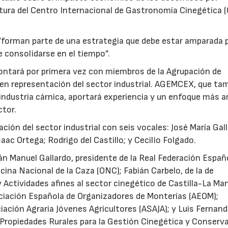
tura del Centro Internacional de Gastronomía Cinegética 
 “forman parte de una estrategia que debe estar amparada 
 consolidarse en el tiempo”.
 contará por primera vez con miembros de la Agrupación de
n representación del sector industrial. AGEMCEX, que ta
 industria cárnica, aportará experiencia y un enfoque más a
ctor.
ión del sector industrial con seis vocales: José María Gall
aac Ortega; Rodrigo del Castillo; y Cecilio Folgado.
n Manuel Gallardo, presidente de la Real Federación Españ
icina Nacional de la Caza (ONC); Fabián Carbelo, de la de
 Actividades afines al sector cinegético de Castilla-La M
ociación Española de Organizadores de Monterías (AEOM);
iación Agraria Jóvenes Agricultores (ASAJA); y Luis Fernan
 Propiedades Rurales para la Gestión Cinegética y Conserv