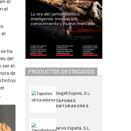
en el
n el
vo
 el
 se ha
es del
 ser el
PRODUCTOS DESTACADOS
 hora de
istintos
el
Segell Expres, S.L.
.
TAPONES
OBTURADORES
Jarvis España, S.L.