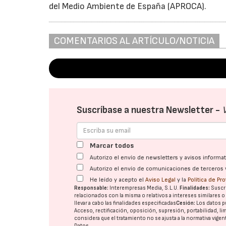
del Medio Ambiente de España (APROCA).
COMENTARIOS AL ARTÍCULO/NOTICIA
Suscríbase a nuestra Newsletter -
Marcar todos
Autorizo el envío de newsletters y avisos inform
Autorizo el envío de comunicaciones de terceros 
He leído y acepto el
Aviso Legal
y la
Política de Pr
Responsable:
Interempresas Media, S.L.U.
Finalidades:
Suscri
relacionados con la misma o relativos a intereses similares 
llevar a cabo las finalidades especificadas
Cesión:
Los datos p
Acceso, rectificación, oposición, supresión, portabilidad, l
considera que el tratamiento no se ajusta a la normativa vige
Datos