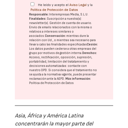
He leído y acepto el
Aviso Legal
y la
Política de Protección de Datos
Responsable:
Interempresas Media, S.L.U.
Finalidades:
Suscripción a nuestra(s)
newsletter(s). Gestión de cuenta de usuario.
Envío de emails relacionados con la misma o
relativos a intereses similares o
asociados.
Conservación:
mientras dure la
relación con Ud., o mientras sea necesario para
llevar a cabo las finalidades especificadas
Cesión:
Los datos pueden cederse a otras
empresas del
grupo
por motivos de gestión interna.
Derechos:
Acceso, rectificación, oposición, supresión,
portabilidad, limitación del tratatamiento y
decisiones automatizadas:
contacte con
nuestro DPD
. Si considera que el tratamiento no
se ajusta a la normativa vigente, puede presentar
reclamación ante la
AEPD
.
Más información:
Política de Protección de Datos
Asia, África y América Latina
concentrarán la mayor parte del