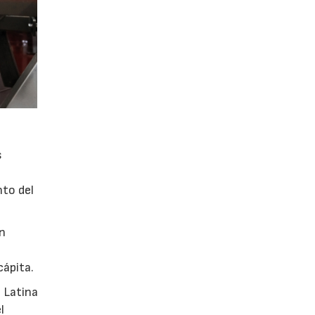
s
nto del
en
cápita.
 Latina
l