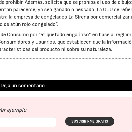
e prohibir. Además, solicita que se prohíba el uso de dibujo
entan parecerse, ya sea ganado o pescado. La OCU se refier
tra la empresa de congelados La Sirena por comercializar 
 de atún rojo congelado”.
na de Consumo por “etiquetado engañoso” en base al regla
 Consumidores y Usuarios, que establecen que la informaci
características del producto ni sobre su naturaleza.
23/07/2026
30/07/2026
Deja un comentario
Ver ejemplo
SUSCRIBIRME GRATIS