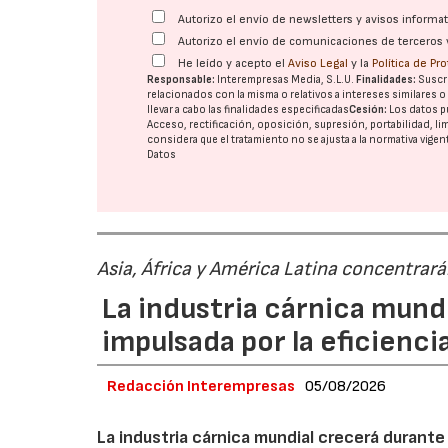
Autorizo el envío de newsletters y avisos inform
Autorizo el envío de comunicaciones de terceros 
He leído y acepto el
Aviso Legal
y la
Política de Pr
Responsable:
Interempresas Media, S.L.U.
Finalidades:
Suscri
relacionados con la misma o relativos a intereses similares 
llevar a cabo las finalidades especificadas
Cesión:
Los datos p
Acceso, rectificación, oposición, supresión, portabilidad, l
considera que el tratamiento no se ajusta a la normativa vige
Datos
Asia, África y América Latina concentrar
La industria cárnica mun
impulsada por la eficiencia,
Redacción Interempresas
05/08/2026
La industria cárnica mundial crecerá durant