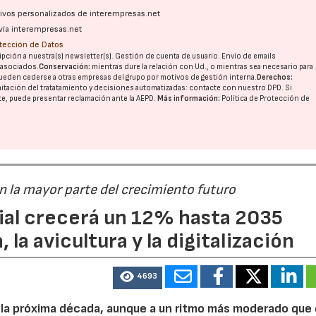
ativos personalizados de interempresas.net
vía interempresas.net
otección de Datos
pción a nuestra(s) newsletter(s). Gestión de cuenta de usuario. Envío de emails
o asociados.
Conservación:
mientras dure la relación con Ud., o mientras sea necesario para
ueden cederse a otras
empresas del grupo
por motivos de gestión interna.
Derechos:
imitación del tratatamiento y decisiones automatizadas:
contacte con nuestro DPD
. Si
nte, puede presentar reclamación ante la
AEPD
.
Más información:
Política de Protección de
án la mayor parte del crecimiento futuro
dial crecerá un 12% hasta 2035
 la avicultura y la digitalización
4693
e la próxima década, aunque a un ritmo más moderado que