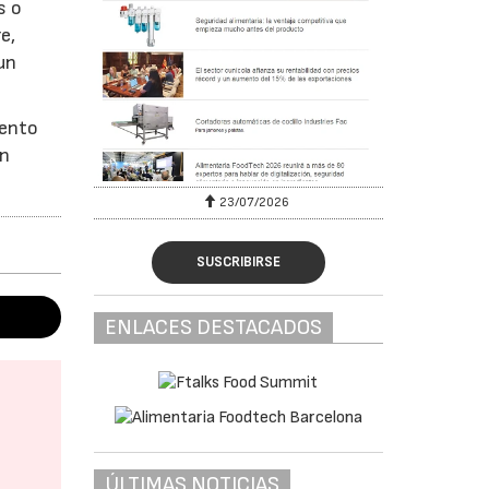
s o
e,
un
mento
ón
23/07/2026
SUSCRIBIRSE
ENLACES DESTACADOS
ÚLTIMAS NOTICIAS