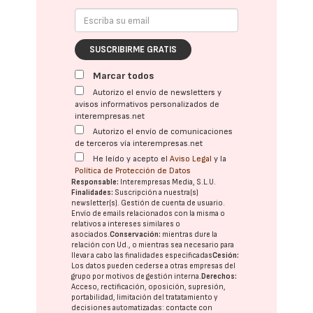
SUSCRIBIRME GRATIS
Marcar todos
Autorizo el envío de newsletters y
avisos informativos personalizados de
interempresas.net
Autorizo el envío de comunicaciones
de terceros vía interempresas.net
He leído y acepto el
Aviso Legal
y la
Política de Protección de Datos
Responsable:
Interempresas Media, S.L.U.
Finalidades:
Suscripción a nuestra(s)
newsletter(s). Gestión de cuenta de usuario.
Envío de emails relacionados con la misma o
relativos a intereses similares o
asociados.
Conservación:
mientras dure la
relación con Ud., o mientras sea necesario para
llevar a cabo las finalidades especificadas
Cesión:
Los datos pueden cederse a otras
empresas del
grupo
por motivos de gestión interna.
Derechos:
Acceso, rectificación, oposición, supresión,
portabilidad, limitación del tratatamiento y
decisiones automatizadas:
contacte con