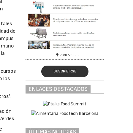
l
ón
y
ntales
idad de
 Campus
a mano
 la
23/07/2026
 cursos
SUSCRIBIRSE
o los
ENLACES DESTACADOS
ros’.
ación
Verdes.
e
ÚLTIMAS NOTICIAS