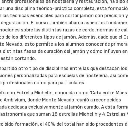
tre profesionales de hostelería y restauración, ha sido e
dar una disciplina teórico-práctica completa, esta formaci
las técnicas esenciales para cortar jamón con precisión 
 degustación. El curso también abarca aspectos fundame
 nociones sobre las distintas razas de cerdo, normas de cal
gico de los diferentes tipos de jamón. Además, dado que el
te Nevado, esto permite a los alumnos conocer de primer
as distintas fases de curación del jamón y cómo influyen en
23/07/2026
30/07/2026
e están cortando.
artido otro tipo de disciplinas entre las que destacan los
iones personalizadas para escuelas de hostelería, así com
a profesionales como para particulares.
fs con Estrella Michelin, conocida como ‘Cata entre Maest
ante Ambivium, donde Monte Nevado reunió a reconocidos
nada dedicada exclusivamente al jamón curado. A esta form
gastronomía que suman 18 estrellas Michelin y 4 Estrellas 
ecibido formación, el 40% del total han sido procedentes d