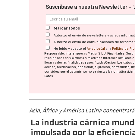
Suscríbase a nuestra Newsletter -
Marcar todos
Autorizo el envío de newsletters y avisos inform
Autorizo el envío de comunicaciones de terceros 
He leído y acepto el
Aviso Legal
y la
Política de Pr
Responsable:
Interempresas Media, S.L.U.
Finalidades:
Suscri
relacionados con la misma o relativos a intereses similares 
llevar a cabo las finalidades especificadas
Cesión:
Los datos p
Acceso, rectificación, oposición, supresión, portabilidad, l
considera que el tratamiento no se ajusta a la normativa vige
Datos
Asia, África y América Latina concentrar
La industria cárnica mun
impulsada por la eficiencia,