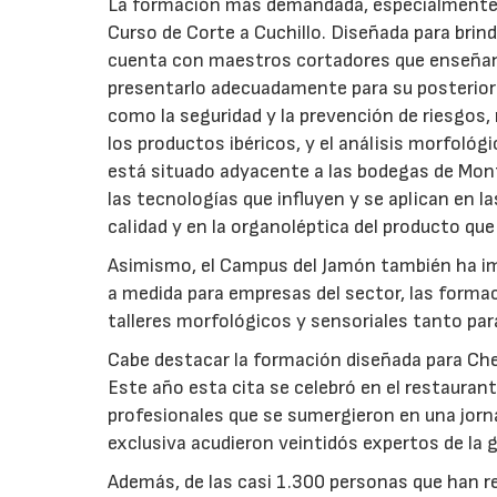
La formación más demandada, especialmente en
Curso de Corte a Cuchillo. Diseñada para brin
cuenta con maestros cortadores que enseñan 
presentarlo adecuadamente para su posterior
como la seguridad y la prevención de riesgos,
los productos ibéricos, y el análisis morfoló
está situado adyacente a las bodegas de Mon
las tecnologías que influyen y se aplican en l
calidad y en la organoléptica del producto qu
Asimismo, el Campus del Jamón también ha imp
a medida para empresas del sector, las formac
talleres morfológicos y sensoriales tanto par
Cabe destacar la formación diseñada para Che
Este año esta cita se celebró en el restaur
profesionales que se sumergieron en una jor
exclusiva acudieron veintidós expertos de la 
Además, de las casi 1.300 personas que han r