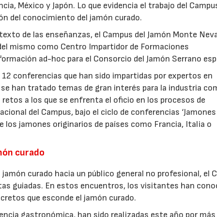
ia, México y Japón. Lo que evidencia el trabajo del Campu
n del conocimiento del jamón curado.
ntexto de las enseñanzas, el Campus del Jamón Monte Nev
n del mismo como Centro Impartidor de Formaciones
a formación ad-hoc para el Consorcio del Jamón Serrano esp
e 12 conferencias que han sido impartidas por expertos en
 se han tratado temas de gran interés para la industria co
 retos a los que se enfrenta el oficio en los procesos de
acional del Campus, bajo el ciclo de conferencias ‘Jamones
 los jamones originarios de países como Francia, Italia o
amón curado
del jamón curado hacia un público general no profesional, el
tas guiadas. En estos encuentros, los visitantes han cono
cretos que esconde el jamón curado.
iencia gastronómica, han sido realizadas este año por más