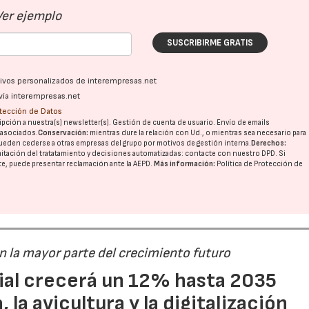
Ver ejemplo
SUSCRIBIRME GRATIS
ativos personalizados de interempresas.net
vía interempresas.net
otección de Datos
pción a nuestra(s) newsletter(s). Gestión de cuenta de usuario. Envío de emails
o asociados.
Conservación:
mientras dure la relación con Ud., o mientras sea necesario para
ueden cederse a otras
empresas del grupo
por motivos de gestión interna.
Derechos:
imitación del tratatamiento y decisiones automatizadas:
contacte con nuestro DPD
. Si
nte, puede presentar reclamación ante la
AEPD
.
Más información:
Política de Protección de
án la mayor parte del crecimiento futuro
dial crecerá un 12% hasta 2035
 la avicultura y la digitalización