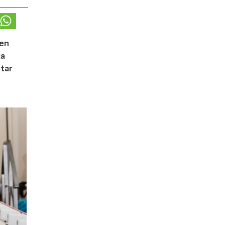
 en
la
tar