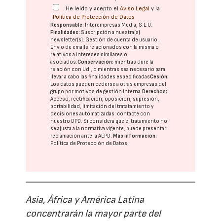
He leído y acepto el
Aviso Legal
y la
Política de Protección de Datos
Responsable:
Interempresas Media, S.L.U.
Finalidades:
Suscripción a nuestra(s)
newsletter(s). Gestión de cuenta de usuario.
Envío de emails relacionados con la misma o
relativos a intereses similares o
asociados.
Conservación:
mientras dure la
relación con Ud., o mientras sea necesario para
llevar a cabo las finalidades especificadas
Cesión:
Los datos pueden cederse a otras
empresas del
grupo
por motivos de gestión interna.
Derechos:
Acceso, rectificación, oposición, supresión,
portabilidad, limitación del tratatamiento y
decisiones automatizadas:
contacte con
nuestro DPD
. Si considera que el tratamiento no
se ajusta a la normativa vigente, puede presentar
reclamación ante la
AEPD
.
Más información:
Política de Protección de Datos
Asia, África y América Latina
concentrarán la mayor parte del