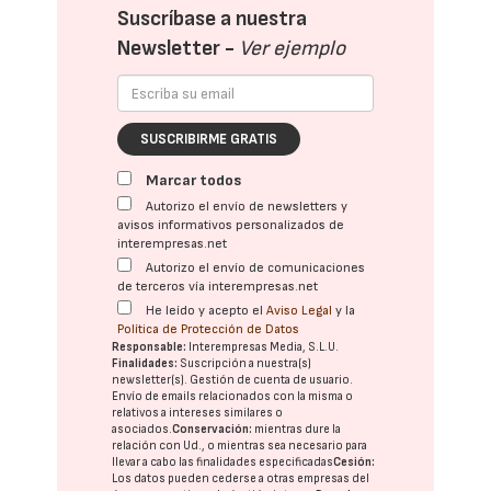
Suscríbase a nuestra
Newsletter -
Ver ejemplo
SUSCRIBIRME GRATIS
Marcar todos
Autorizo el envío de newsletters y
avisos informativos personalizados de
interempresas.net
Autorizo el envío de comunicaciones
de terceros vía interempresas.net
He leído y acepto el
Aviso Legal
y la
Política de Protección de Datos
Responsable:
Interempresas Media, S.L.U.
Finalidades:
Suscripción a nuestra(s)
newsletter(s). Gestión de cuenta de usuario.
Envío de emails relacionados con la misma o
relativos a intereses similares o
asociados.
Conservación:
mientras dure la
relación con Ud., o mientras sea necesario para
llevar a cabo las finalidades especificadas
Cesión:
Los datos pueden cederse a otras
empresas del