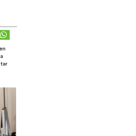
 en
la
tar