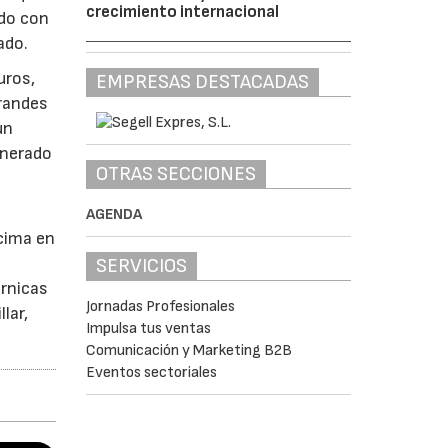
crecimiento internacional
ado con
ado.
uros,
EMPRESAS DESTACADAS
grandes
un
enerado
OTRAS SECCIONES
AGENDA
écima en
SERVICIOS
árnicas
Jornadas Profesionales
lar,
Impulsa tus ventas
Comunicación y Marketing B2B
Eventos sectoriales