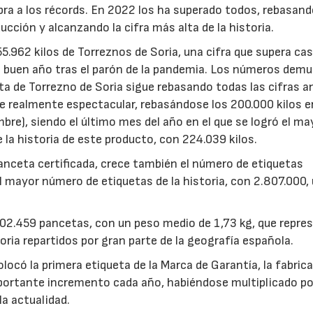
ra a los récords. En 2022 los ha superado todos, rebasan
cción y alcanzando la cifra más alta de la historia.
5.962 kilos de Torreznos de Soria, una cifra que supera cas
n buen año tras el parón de la pandemia. Los números dem
nta de Torrezno de Soria sigue rebasando todas las cifras a
fue realmente espectacular, rebasándose los 200.000 kilos 
bre), siendo el último mes del año en el que se logró el ma
la historia de este producto, con 224.039 kilos.
anceta certificada, crece también el número de etiquetas
 mayor número de etiquetas de la historia, con 2.807.000,
.302.459 pancetas, con un peso medio de 1,73 kg, que repre
ia repartidos por gran parte de la geografía española.
colocó la primera etiqueta de la Marca de Garantía, la fabric
portante incremento cada año, habiéndose multiplicado po
la actualidad.