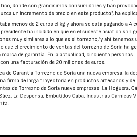
siático, donde son grandísimos consumidores y han provoc
uzca un incremento de precio en este producto", ha explic
aba menos de 2 euros el kg y ahora se está pagando a 4 e
l presidente ha incidido en que en el sudeste asiático son 
nes muy similares a lo que es el torrezno,"y ahí tenemos 
do que el crecimiento de ventas del torrezno de Soria ha g
 marca de garantía. En la actualidad, cincuenta personas
con una facturación de 20 millones de euros.
arca de Garantía Torrezno de Soria una nueva empresa, la d
una firma de larga trayectoria en productos artesanos y de
cantes de Torrezno de Soria nueve empresas: La Hoguera, C
Sáez, La Despensa, Embutidos Caba, Industrias Cárnicas Vil
nta.