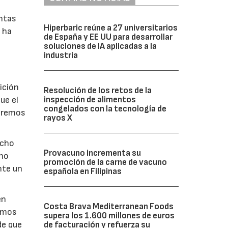
entas
Hiperbaric reúne a 27 universitarios
a ha
de España y EE UU para desarrollar
soluciones de IA aplicadas a la
industria
e
ición
Resolución de los retos de la
inspección de alimentos
ue el
congelados con la tecnología de
ueremos
rayos X
ucho
Provacuno incrementa su
cho
promoción de la carne de vacuno
nte un
española en Filipinas
en
Costa Brava Mediterranean Foods
bemos
supera los 1.600 millones de euros
de que
de facturación y refuerza su