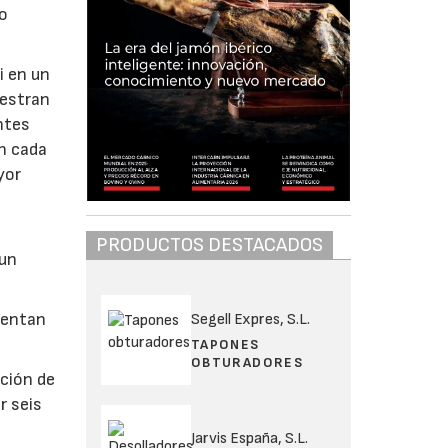
do
i en un
uestran
ntes
en cada
yor
PRODUCTOS DESTACADOS
 un
sentan
Segell Expres, S.L.
TAPONES
OBTURADORES
ación de
r seis
Jarvis España, S.L.