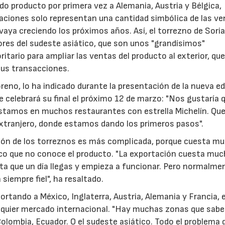
o producto por primera vez a Alemania, Austria y Bélgica,
aciones solo representan una cantidad simbólica de las v
vaya creciendo los próximos años. Así, el torrezno de Sori
ores del sudeste asiático, que son unos "grandísimos"
ario para ampliar las ventas del producto al exterior, qu
sus transacciones.
reno, lo ha indicado durante la presentación de la nueva ed
e celebrará su final el próximo 12 de marzo: "Nos gustaría q
. Estamos en muchos restaurantes con estrella Michelín. Q
extranjero, donde estamos dando los primeros pasos".
ción de los torreznos es más complicada, porque cuesta m
ico que no conoce el producto. "La exportación cuesta mu
asta que un día llegas y empieza a funcionar. Pero normalme
siempre fiel", ha resaltado.
ortando a México, Inglaterra, Austria, Alemania y Francia, 
ualquier mercado internacional. "Hay muchas zonas que sa
Colombia, Ecuador. O el sudeste asiático. Todo el problema 