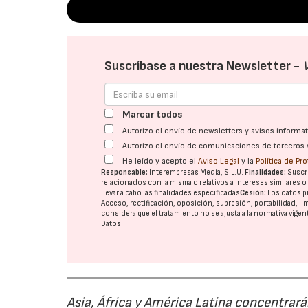
Suscríbase a nuestra Newsletter -
Marcar todos
Autorizo el envío de newsletters y avisos inform
Autorizo el envío de comunicaciones de terceros 
He leído y acepto el
Aviso Legal
y la
Política de Pr
Responsable:
Interempresas Media, S.L.U.
Finalidades:
Suscri
relacionados con la misma o relativos a intereses similares 
llevar a cabo las finalidades especificadas
Cesión:
Los datos p
Acceso, rectificación, oposición, supresión, portabilidad, l
considera que el tratamiento no se ajusta a la normativa vige
Datos
Asia, África y América Latina concentrar