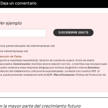
Deja un comentario
Ver ejemplo
SUSCRIBIRME GRATIS
ativos personalizados de interempresas.net
vía interempresas.net
otección de Datos
pción a nuestra(s) newsletter(s). Gestión de cuenta de usuario. Envío de emails
o asociados.
Conservación:
mientras dure la relación con Ud., o mientras sea necesario para
ueden cederse a otras
empresas del grupo
por motivos de gestión interna.
Derechos:
imitación del tratatamiento y decisiones automatizadas:
contacte con nuestro DPD
. Si
nte, puede presentar reclamación ante la
AEPD
.
Más información:
Política de Protección de
án la mayor parte del crecimiento futuro