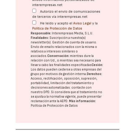
interempresas.net
Autorizo el envío de comunicaciones
de terceros vía interempresas.net
He leído y acepto el
Aviso Legal
y la
Política de Protección de Datos
Responsable:
Interempresas Media, S.L.U.
Finalidades:
Suscripción a nuestra(s)
newsletter(s). Gestión de cuenta de usuario.
Envío de emails relacionados con la misma o
relativos a intereses similares o
asociados.
Conservación:
mientras dure la
relación con Ud., o mientras sea necesario para
llevar a cabo las finalidades especificadas
Cesión:
Los datos pueden cederse a otras
empresas del
grupo
por motivos de gestión interna.
Derechos:
Acceso, rectificación, oposición, supresión,
portabilidad, limitación del tratatamiento y
decisiones automatizadas:
contacte con
nuestro DPD
. Si considera que el tratamiento no
se ajusta a la normativa vigente, puede presentar
reclamación ante la
AEPD
.
Más información:
Política de Protección de Datos