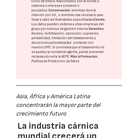
Envío de emails relacionados con la misma o
relativos a intereses similares o
asociados.
Conservación:
mientras dure la
relación con Ud., o mientras sea necesario para
llevar a cabo las finalidades especificadas
Cesión:
Los datos pueden cederse a otras
empresas del
grupo
por motivos de gestión interna.
Derechos:
Acceso, rectificación, oposición, supresión,
portabilidad, limitación del tratatamiento y
decisiones automatizadas:
contacte con
nuestro DPD
. Si considera que el tratamiento no
se ajusta a la normativa vigente, puede presentar
reclamación ante la
AEPD
.
Más información:
Política de Protección de Datos
Asia, África y América Latina
concentrarán la mayor parte del
crecimiento futuro
La industria cárnica
mundial crecerá un