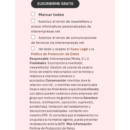
SUSCRIBIRME GRATIS
Marcar todos
Autorizo el envío de newsletters y
avisos informativos personalizados de
interempresas.net
Autorizo el envío de comunicaciones
de terceros vía interempresas.net
He leído y acepto el
Aviso Legal
y la
Política de Protección de Datos
Responsable:
Interempresas Media, S.L.U.
Finalidades:
Suscripción a nuestra(s)
newsletter(s). Gestión de cuenta de usuario.
Envío de emails relacionados con la misma o
relativos a intereses similares o
asociados.
Conservación:
mientras dure la
relación con Ud., o mientras sea necesario para
llevar a cabo las finalidades especificadas
Cesión:
Los datos pueden cederse a otras
empresas del
grupo
por motivos de gestión interna.
Derechos:
Acceso, rectificación, oposición, supresión,
portabilidad, limitación del tratatamiento y
decisiones automatizadas:
contacte con
nuestro DPD
. Si considera que el tratamiento no
se ajusta a la normativa vigente, puede presentar
reclamación ante la
AEPD
.
Más información:
Política de Protección de Datos