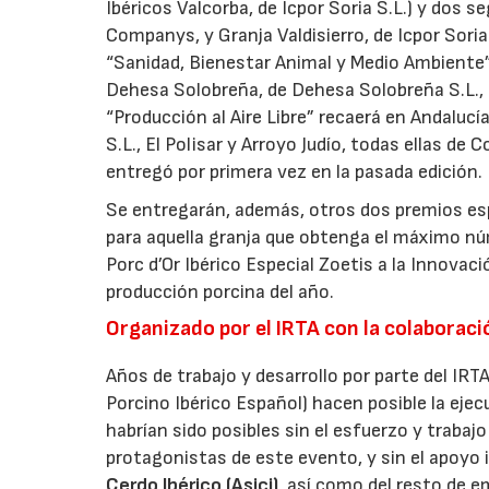
Ibéricos Valcorba, de Icpor Soria S.L.) y dos
Companys, y Granja Valdisierro, de Icpor Soria 
“Sanidad, Bienestar Animal y Medio Ambiente” 
Dehesa Solobreña, de Dehesa Solobreña S.L., si
“Producción al Aire Libre” recaerá en Andalucí
S.L., El Polisar y Arroyo Judío, todas ellas d
entregó por primera vez en la pasada edición.
Se entregarán, además, otros dos premios espe
para aquella granja que obtenga el máximo nú
Porc d’Or Ibérico Especial Zoetis a la Innova
producción porcina del año.
Organizado por el IRTA con la colaboració
Años de trabajo y desarrollo por parte del IRTA
Porcino Ibérico Español) hacen posible la eje
habrían sido posibles sin el esfuerzo y trabaj
protagonistas de este evento, y sin el apoyo 
Cerdo Ibérico (Asici)
, así como del resto de 