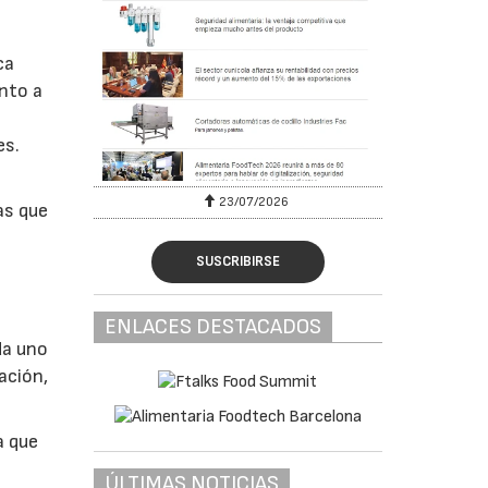
ca
anto a
es.
23/07/2026
as que
SUSCRIBIRSE
ENLACES DESTACADOS
da uno
ación,
a que
ÚLTIMAS NOTICIAS