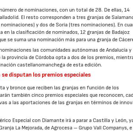
 número de nominaciones, con un total de 28. De ellas, 14
alladolid. El resto corresponden a tres granjas de Salaman
e nominaciones) y dos de Soria (tres nominaciones). En cu
en la clasificación de nominados, 12 granjas de Badajoz
 que se suma una nominación más para una granja de Cácer
 nominaciones las comunidades autónomas de Andalucía y
23/07/2026
30/07/2026
 la provincia de Córdoba opta a dos de los premios, mientr
minación castellanomanchega de esta edición.
 se disputan los premios especiales
ata y bronce que reciben las granjas en función de los
garán también cinco premios especiales que reconocen, ca
ivas a las aportaciones de las granjas en términos de innov
érico Especial con Diamante irá a parar a Castilla y León, y
Granja La Mejorada, de Agrocesa – Grupo Vall Companys, e