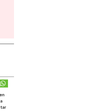
 en
la
tar