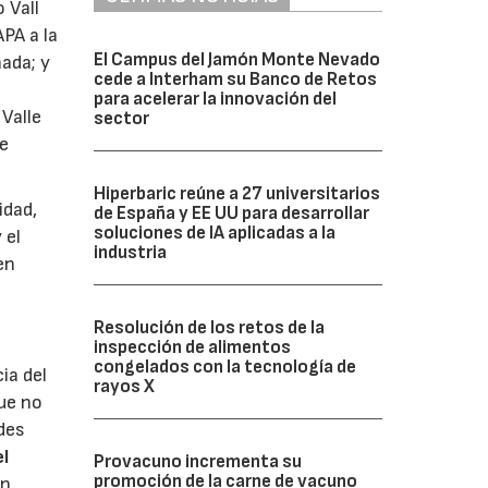
 Vall
APA a la
El Campus del Jamón Monte Nevado
ada; y
cede a Interham su Banco de Retos
para acelerar la innovación del
 Valle
sector
se
Hiperbaric reúne a 27 universitarios
idad,
de España y EE UU para desarrollar
soluciones de IA aplicadas a la
 el
industria
en
Resolución de los retos de la
inspección de alimentos
congelados con la tecnología de
ia del
rayos X
que no
ndes
el
Provacuno incrementa su
promoción de la carne de vacuno
en