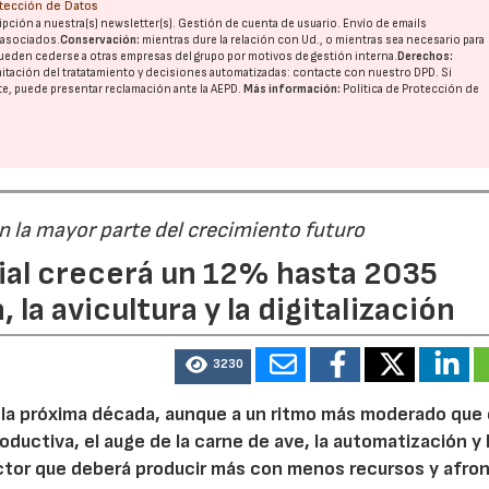
otección de Datos
pción a nuestra(s) newsletter(s). Gestión de cuenta de usuario. Envío de emails
o asociados.
Conservación:
mientras dure la relación con Ud., o mientras sea necesario para
ueden cederse a otras
empresas del grupo
por motivos de gestión interna.
Derechos:
imitación del tratatamiento y decisiones automatizadas:
contacte con nuestro DPD
. Si
nte, puede presentar reclamación ante la
AEPD
.
Más información:
Política de Protección de
án la mayor parte del crecimiento futuro
dial crecerá un 12% hasta 2035
 la avicultura y la digitalización
3230
e la próxima década, aunque a un ritmo más moderado que
roductiva, el auge de la carne de ave, la automatización y 
ctor que deberá producir más con menos recursos y afron