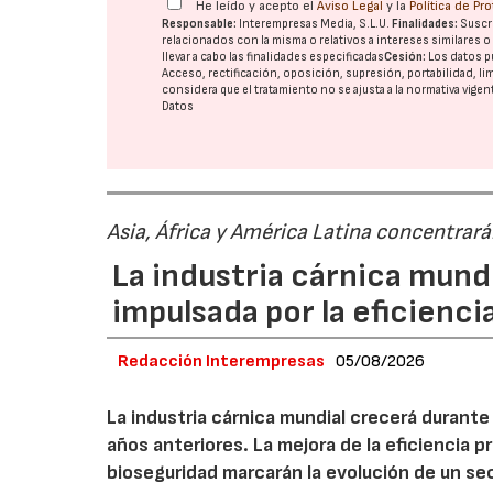
He leído y acepto el
Aviso Legal
y la
Política de Pr
Responsable:
Interempresas Media, S.L.U.
Finalidades:
Suscri
relacionados con la misma o relativos a intereses similares 
llevar a cabo las finalidades especificadas
Cesión:
Los datos p
Acceso, rectificación, oposición, supresión, portabilidad, l
considera que el tratamiento no se ajusta a la normativa vige
Datos
Asia, África y América Latina concentrar
La industria cárnica mun
impulsada por la eficiencia,
Redacción Interempresas
05/08/2026
La industria cárnica mundial crecerá durant
años anteriores. La mejora de la eficiencia p
bioseguridad marcarán la evolución de un se