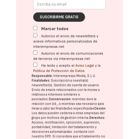
SUSCRIBIRME GRATIS
Marcar todos
Autorizo el envío de newsletters y
avisos informativos personalizados de
interempresas.net
Autorizo el envío de comunicaciones
de terceros vía interempresas.net
He leído y acepto el
Aviso Legal
y la
Política de Protección de Datos
Responsable:
Interempresas Media, S.L.U.
Finalidades:
Suscripción a nuestra(s)
newsletter(s). Gestión de cuenta de usuario.
Envío de emails relacionados con la misma o
relativos a intereses similares o
asociados.
Conservación:
mientras dure la
relación con Ud., o mientras sea necesario para
llevar a cabo las finalidades especificadas
Cesión:
Los datos pueden cederse a otras
empresas del
grupo
por motivos de gestión interna.
Derechos:
Acceso, rectificación, oposición, supresión,
portabilidad, limitación del tratatamiento y
decisiones automatizadas:
contacte con
nuestro DPD
. Si considera que el tratamiento no